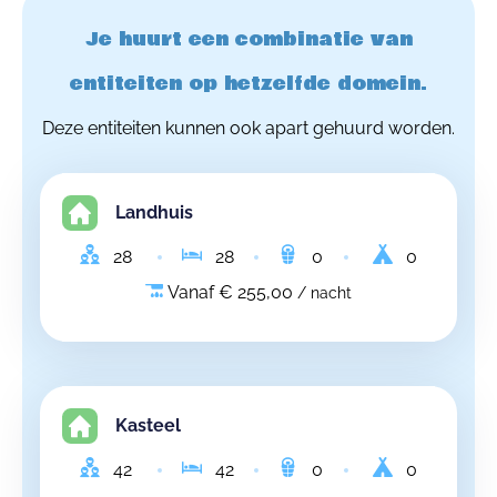
Je huurt een combinatie van
entiteiten op hetzelfde domein.
Deze entiteiten kunnen ook apart gehuurd worden.
Landhuis
28
28
0
0
Vanaf € 255,00
/ nacht
Kasteel
42
42
0
0