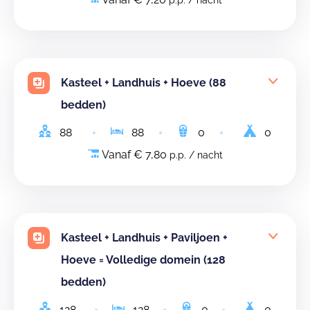
p.p. / nacht
Kasteel + Landhuis + Hoeve (88
bedden)
88
88
0
0
Vanaf € 7,80
p.p. / nacht
Kasteel + Landhuis + Paviljoen +
Hoeve = Volledige domein (128
bedden)
128
128
0
0