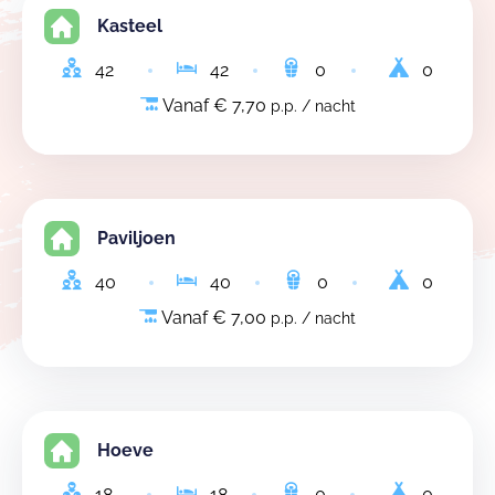
Kasteel
42
42
0
0
Vanaf € 7,70
p.p. / nacht
Paviljoen
40
40
0
0
Vanaf € 7,00
p.p. / nacht
Hoeve
18
18
0
0