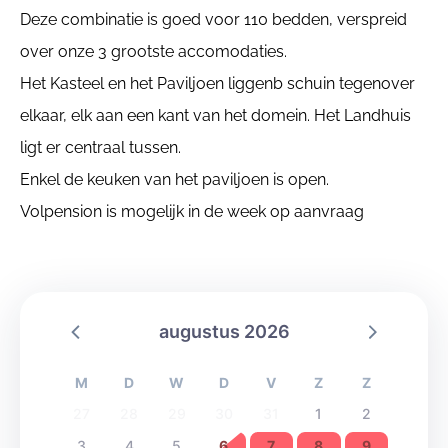
Deze combinatie is goed voor 110 bedden, verspreid
over onze 3 grootste accomodaties.
Het Kasteel en het Paviljoen liggenb schuin tegenover
elkaar, elk aan een kant van het domein. Het Landhuis
ligt er centraal tussen.
Enkel de keuken van het paviljoen is open.
Volpension is mogelijk in de week op aanvraag
augustus 2026
M
D
W
D
V
Z
Z
27
28
29
30
31
1
2
3
4
5
6
7
8
9