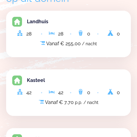
Landhuis
28
28
0
0
Vanaf € 255,00
/ nacht
Kasteel
42
42
0
0
Vanaf € 7,70
p.p. / nacht