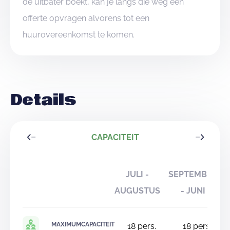
de uitbater boekt, kan je langs die weg een
offerte opvragen alvorens tot een
huurovereenkomst te komen.
Details
CAPACITEIT
JULI -
SEPTEMBER
AUGUSTUS
- JUNI
MAXIMUMCAPACITEIT
18
pers.
18
pers.