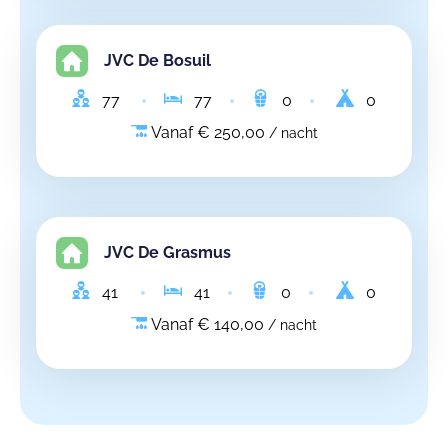
JVC De Bosuil
77
77
0
0
Vanaf € 250,00
/ nacht
JVC De Grasmus
41
41
0
0
Vanaf € 140,00
/ nacht