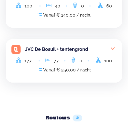
100
40
0
60
Vanaf € 140,00
/ nacht
JVC De Bosuil + tentengrond
177
77
0
100
Vanaf € 250,00
/ nacht
Reviews
2