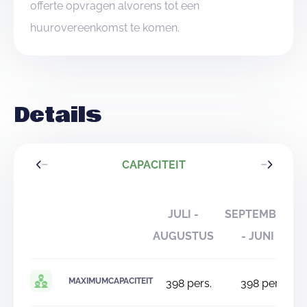
offerte opvragen alvorens tot een
huurovereenkomst te komen.
Details
CAPACITEIT
JULI -
SEPTEMBER
AUGUSTUS
- JUNI
MAXIMUMCAPACITEIT
398
pers.
398
pers.