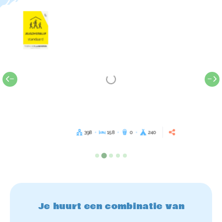
398
158
0
240
Je huurt een combinatie van