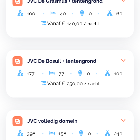
JVC De Grasmus + tentengrond
100
40
0
60
Vanaf € 140,00
/ nacht
JVC De Bosuil + tentengrond
177
77
0
100
Vanaf € 250,00
/ nacht
JVC volledig domein
398
158
0
240