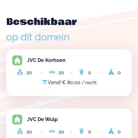
Beschikbaar
op dit domein
JVC De Korhoen
20
20
0
0
Vanaf € 80,00
/ nacht
JVC De Wulp
20
20
0
0