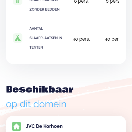
SLAAPPLAATSEN
0
pers.
0
pers.
ZONDER BEDDEN
AANTAL
SLAAPPLAATSEN IN
40
pers.
40
pers.
TENTEN
Beschikbaar
op dit domein
JVC De Korhoen