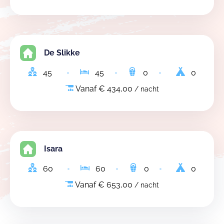
De Slikke
45
45
0
0
Vanaf € 434,00
/ nacht
Isara
60
60
0
0
Vanaf € 653,00
/ nacht