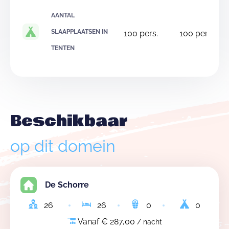
AANTAL
SLAAPPLAATSEN IN
100
pers.
100
pers.
TENTEN
Beschikbaar
op dit domein
De Schorre
26
26
0
0
Vanaf € 287,00
/ nacht