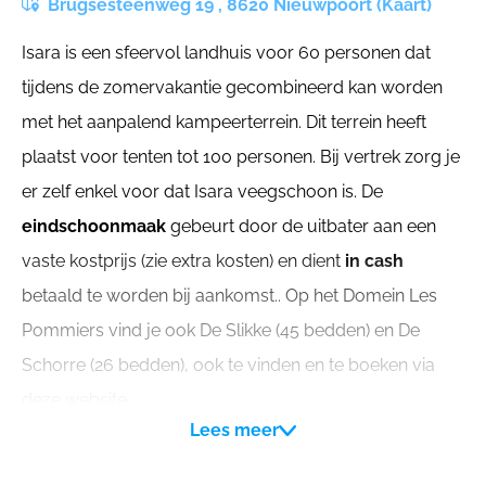
Brugsesteenweg 19 , 8620 Nieuwpoort (Kaart)
Isara is een sfeervol landhuis voor 60 personen dat
tijdens de zomervakantie gecombineerd kan worden
met het aanpalend kampeerterrein. Dit terrein heeft
plaatst voor tenten tot 100 personen. Bij vertrek zorg je
er zelf enkel voor dat Isara veegschoon is. De
eindschoonmaak
gebeurt door de uitbater aan een
vaste kostprijs (zie extra kosten) en dient
in cash
betaald te worden bij aankomst.. Op het Domein Les
Pommiers vind je ook De Slikke (45 bedden) en De
Schorre (26 bedden), ook te vinden en te boeken via
deze website.
Lees meer
Er zijn geen lakens en dekens aanwezig in het gebouw.