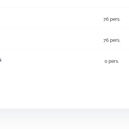
76
pers.
76
pers.
N
0
pers.