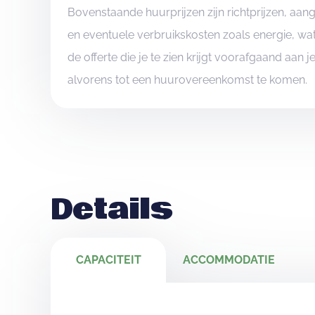
Bovenstaande huurprijzen zijn richtprijzen, aa
en eventuele verbruikskosten zoals energie, wat
de offerte die je te zien krijgt voorafgaand aan 
alvorens tot een huurovereenkomst te komen.
Details
CAPACITEIT
ACCOMMODATIE