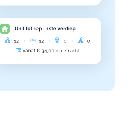
Unit tot 12p - 1ste verdiep
12
12
0
0
Vanaf € 34,00
p.p. / nacht