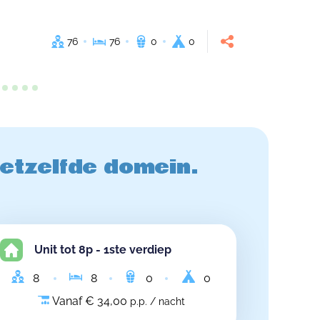
76
76
0
0
hetzelfde domein.
Unit tot 8p - 1ste verdiep
8
8
0
0
Vanaf € 34,00
p.p. / nacht