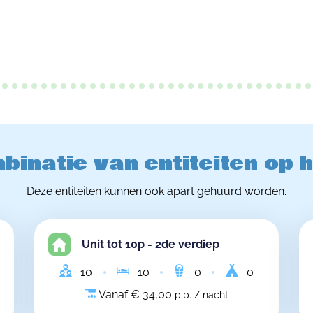
binatie van entiteiten op 
Deze entiteiten kunnen ook apart gehuurd worden.
Unit tot 10p - 2de verdiep
10
10
0
0
Vanaf € 34,00
p.p. / nacht