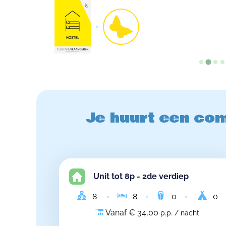
Je huurt een com
Unit tot 8p - 2de verdiep
8
8
0
0
Vanaf € 34,00
p.p. / nacht