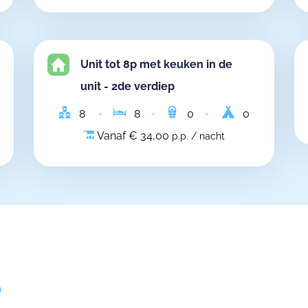
Unit tot 8p met keuken in de
unit - 2de verdiep
8
8
0
0
Vanaf € 34,00
p.p. / nacht
)