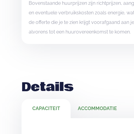
Bovenstaande huurprijzen zijn richtprijzen, aa
en eventuele verbruikskosten zoals energie, wat
de offerte die je te zien krijgt voorafgaand aan 
alvorens tot een huurovereenkomst te komen.
Details
CAPACITEIT
ACCOMMODATIE