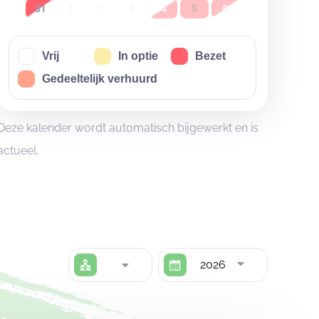
31
1
2
3
4
5
6
Vrij
In optie
Bezet
Gedeeltelijk verhuurd
Deze kalender wordt automatisch bijgewerkt en is
actueel.
2026