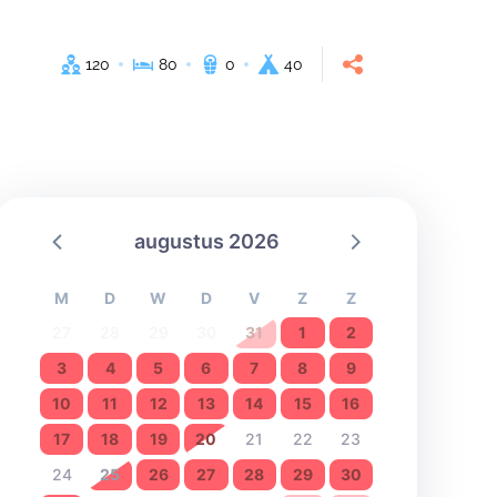
120
80
0
40
augustus 2026
M
D
W
D
V
Z
Z
27
28
29
30
31
1
2
3
4
5
6
7
8
9
10
11
12
13
14
15
16
17
18
19
20
21
22
23
24
25
26
27
28
29
30