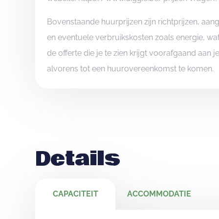
Bovenstaande huurprijzen zijn richtprijzen, aa
en eventuele verbruikskosten zoals energie, wat
de offerte die je te zien krijgt voorafgaand aan 
alvorens tot een huurovereenkomst te komen.
Details
CAPACITEIT
ACCOMMODATIE