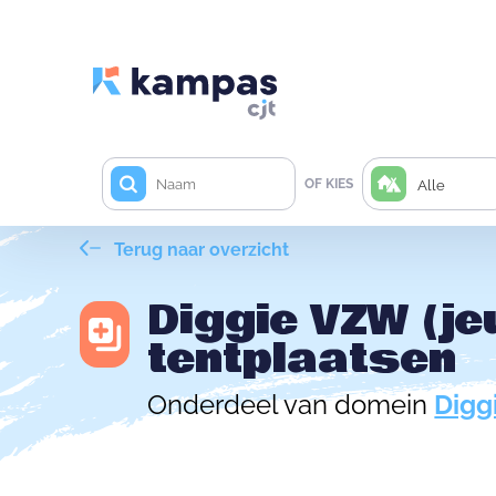
OF KIES
Alle
Terug naar overzicht
Diggie VZW (je
tentplaatsen
Onderdeel van domein
Digg