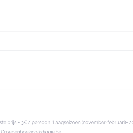
ste prijs + 3€/ persoon *Laagseizoen (november-februari)= 2
n? Groepenboeking@diggie.be