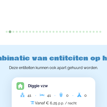
binatie van entiteiten op 
Deze entiteiten kunnen ook apart gehuurd worden.
Diggie vzw
41
41
0
0
Vanaf € 6,25
p.p. / nacht