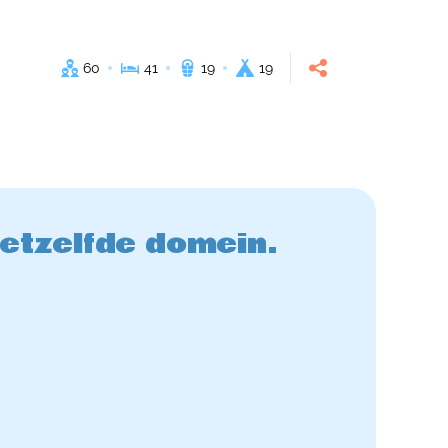
60
41
19
19
hetzelfde domein.