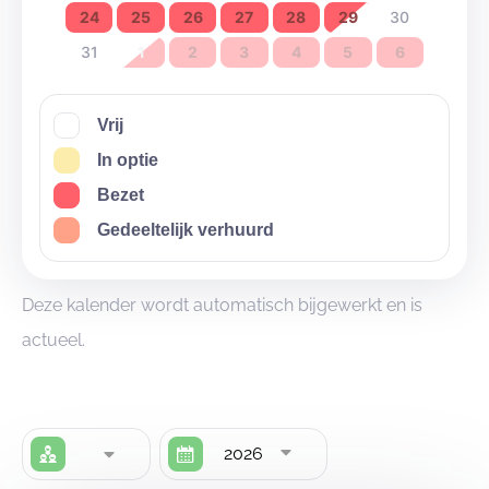
24
25
26
27
28
29
30
31
1
2
3
4
5
6
Vrij
In optie
Bezet
Gedeeltelijk verhuurd
Deze kalender wordt automatisch bijgewerkt en is
actueel.
2026