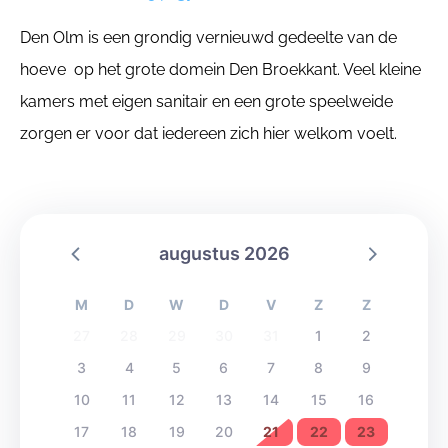
Den Olm is een grondig vernieuwd gedeelte van de
hoeve op het grote domein Den Broekkant. Veel kleine
kamers met eigen sanitair en een grote speelweide
zorgen er voor dat iedereen zich hier welkom voelt.
augustus 2026
M
D
W
D
V
Z
Z
27
28
29
30
31
1
2
3
4
5
6
7
8
9
10
11
12
13
14
15
16
17
18
19
20
21
22
23