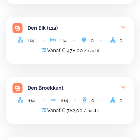
Den Eik (114)
114
114
0
0
Vanaf € 478,00
/ nacht
Den Broekkant
164
164
0
0
Vanaf € 782,00
/ nacht