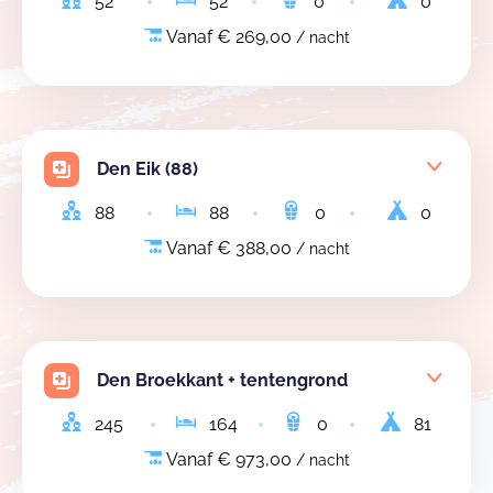
52
52
0
0
Vanaf € 269,00
/ nacht
Den Eik (88)
88
88
0
0
Vanaf € 388,00
/ nacht
Den Broekkant + tentengrond
245
164
0
81
Vanaf € 973,00
/ nacht