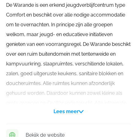
De Warande is een erkend jeugdverblijfcentrum type
Comfort en beschikt over alle nodige accommodatie
om te overnachten. In principe zijn alle groepen
welkom, maar jeugd- en educatieve initiatieven
genieten van een voorrangsregel. De Warande beschikt
over een ruim buitendomein met tentenweide en
kampvuurkring, slaapruimtes, verschillende lokalen,
zalen, goed uitgeruste keukens, sanitaire blokken en
doucheruimtes. Alle ruimtes kunnen afzonderlijk
gehuurd worden. Daardoor kunnen zowel kleine als
grote groepen op De Warande terecht. Alle informatie
Lees meer
over de accommodatie en het domein vind je op onze
website. Je kan er ook, vrijblijvend, een prijsvoorstel
aanvragen.
Bekijk de website