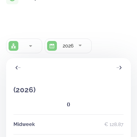
2026
(2026)
()
Midweek
€ 128,87