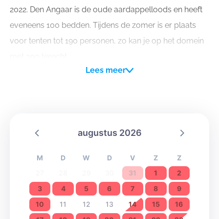
2022. Den Angaar is de oude aardappelloods en heeft
eveneens 100 bedden. Tijdens de zomer is er plaats
voor tenten tot 190 personen, zo kan je op het domein
met 390 terecht.
Lees meer
augustus 2026
M
D
W
D
V
Z
Z
27
28
29
30
31
1
2
3
4
5
6
7
8
9
10
11
12
13
14
15
16