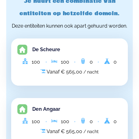
Je huurt een combinatie van
entiteiten op hetzelfde domein.
Deze entiteiten kunnen ook apart gehuurd worden.
De Scheure
100
100
0
0
Vanaf € 565,00
/ nacht
Den Angaar
100
100
0
0
Vanaf € 565,00
/ nacht