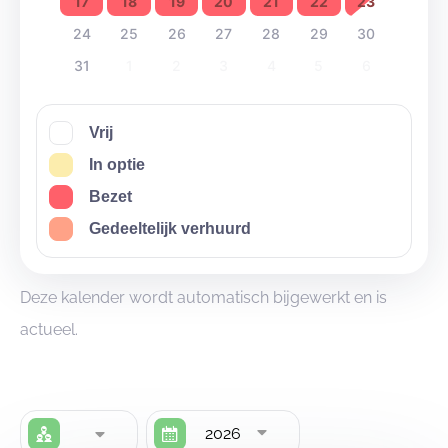
17
18
19
20
21
22
23
24
25
26
27
28
29
30
31
1
2
3
4
5
6
Vrij
In optie
Bezet
Gedeeltelijk verhuurd
Deze kalender wordt automatisch bijgewerkt en is
actueel.
2026