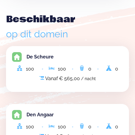
Beschikbaar
op dit domein
De Scheure
100
100
0
0
Vanaf € 565,00
/ nacht
Den Angaar
100
100
0
0