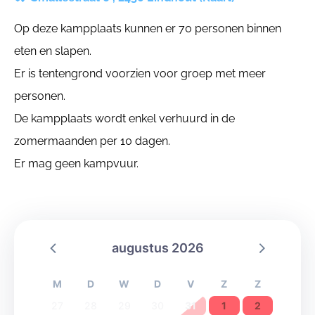
Op deze kampplaats kunnen er 70 personen binnen
eten en slapen.
Er is tentengrond voorzien voor groep met meer
personen.
De kampplaats wordt enkel verhuurd in de
zomermaanden per 10 dagen.
Er mag geen kampvuur.
augustus 2026
M
D
W
D
V
Z
Z
27
28
29
30
31
1
2