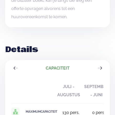
de uitbater boekt, kan je langs die weg een
offerte opvragen alvorens tot een
huurovereenkomst te komen.
Details
CAPACITEIT
JULI -
SEPTEMBER
AUGUSTUS
- JUNI
MAXIMUMCAPACITEIT
130
pers.
0
pers.