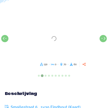
130
0
70
60
Beschrijving
Smallestraat 6 , 2430 Eindhout (Kaart)