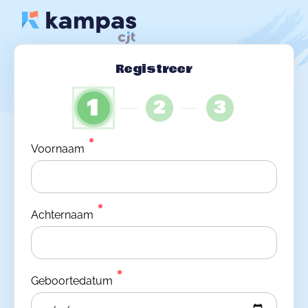
Registreer
1
2
3
Voornaam
Achternaam
Geboortedatum