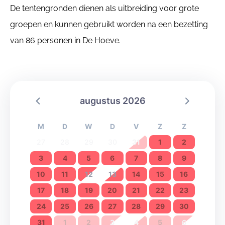
De tentengronden dienen als uitbreiding voor grote
groepen en kunnen gebruikt worden na een bezetting
van 86 personen in De Hoeve.
augustus 2026
M
D
W
D
V
Z
Z
27
28
29
30
31
1
2
3
4
5
6
7
8
9
10
11
12
13
14
15
16
17
18
19
20
21
22
23
24
25
26
27
28
29
30
31
1
2
3
4
5
6