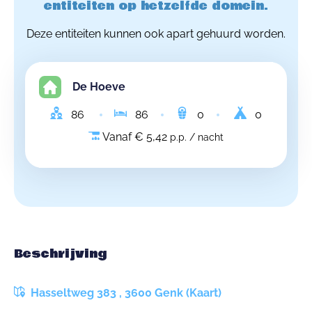
entiteiten op hetzelfde domein.
Deze entiteiten kunnen ook apart gehuurd worden.
De Hoeve
86
86
0
0
Vanaf € 5,42
p.p. / nacht
Beschrijving
Hasseltweg 383 , 3600 Genk (Kaart)