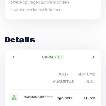
offerte opvragen alvorens tot een
huurovereenkomst te komen.
Details
CAPACITEIT
JULI -
SEPTEMBER
AUGUSTUS
- JUNI
MAXIMUMCAPACITEIT
250
pers.
86
pers.