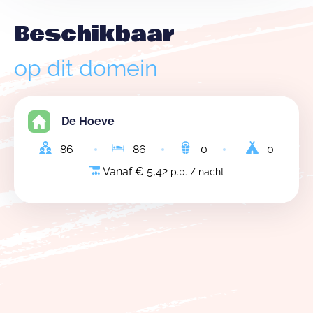
Beschikbaar
op dit domein
De Hoeve
86
86
0
0
Vanaf € 5,42
p.p. / nacht