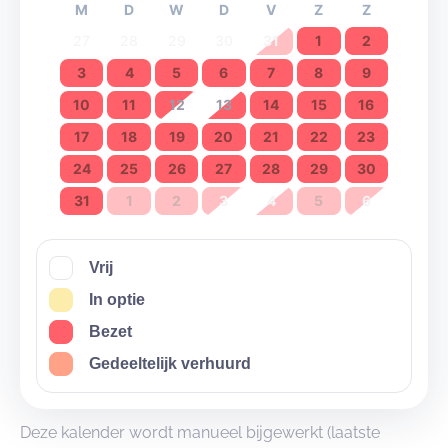
M
D
W
D
V
Z
Z
27
28
29
30
31
1
2
3
4
5
6
7
8
9
10
11
12
13
14
15
16
17
18
19
20
21
22
23
24
25
26
27
28
29
30
31
1
2
3
4
5
6
Vrij
In optie
Bezet
Gedeeltelijk verhuurd
Deze kalender wordt manueel bijgewerkt (laatste