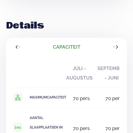
Details
CAPACITEIT
JULI -
SEPTEMBER
AUGUSTUS
- JUNI
MAXIMUMCAPACITEIT
70
pers.
70
pers.
AANTAL
SLAAPPLAATSEN IN
70
pers.
70
pers.