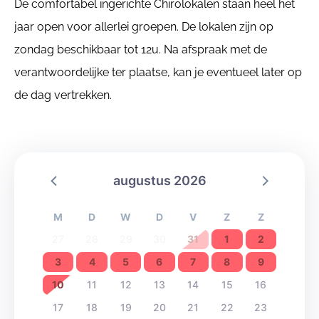
De comfortabel ingerichte Chirolokalen staan heel het
jaar open voor allerlei groepen. De lokalen zijn op
zondag beschikbaar tot 12u. Na afspraak met de
verantwoordelijke ter plaatse, kan je eventueel later op
de dag vertrekken.
augustus 2026
M
D
W
D
V
Z
Z
27
28
29
30
31
1
2
3
4
5
6
7
8
9
10
11
12
13
14
15
16
17
18
19
20
21
22
23