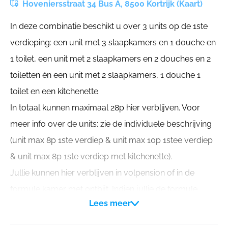
Hoveniersstraat 34 Bus A, 8500 Kortrijk (Kaart)
In deze combinatie beschikt u over 3 units op de 1ste
verdieping: een unit met 3 slaapkamers en 1 douche en
1 toilet, een unit met 2 slaapkamers en 2 douches en 2
toiletten én een unit met 2 slaapkamers, 1 douche 1
toilet en een kitchenette.
In totaal kunnen maximaal 28p hier verblijven. Voor
meer info over de units: zie de individuele beschrijving
(unit max 8p 1ste verdiep & unit max 10p 1stee verdiep
& unit max 8p 1ste verdiep met kitchenette).
Jullie kunnen hier verblijven in volpension of in de
formule kamer met ontbijt. Indien jullie de formule
Lees meer
kamer met ontbijt wensen te nemen, dan kan dit aan de
prijs van zelfkook, aangezien bij zelfkook het ontbijt al