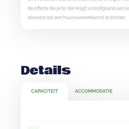
de offerte die je te zien krijgt voorafgaand aan 
alvorens tot een huurovereenkomst te komen.
Details
CAPACITEIT
ACCOMMODATIE