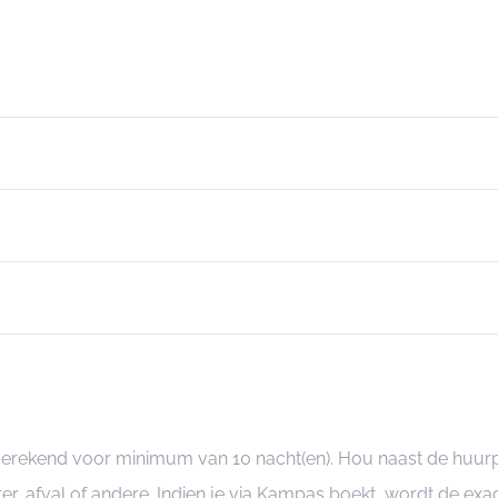
angerekend voor minimum van 10 nacht(en). Hou naast de huur
er, afval of andere. Indien je via Kampas boekt, wordt de e