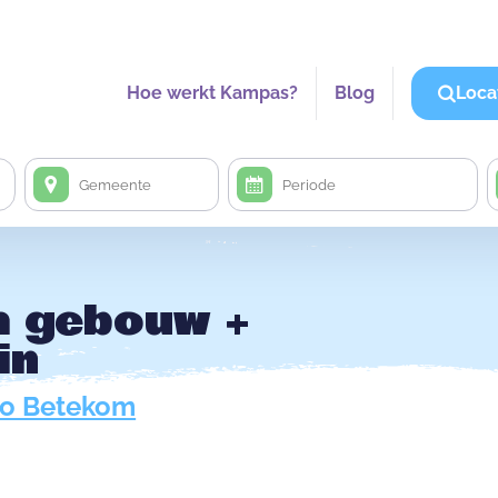
Hoe werkt Kampas?
Blog
Loca
m gebouw +
in
ro Betekom