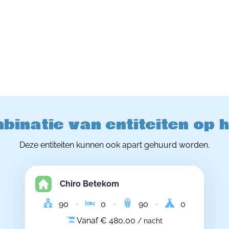
binatie van entiteiten op 
Deze entiteiten kunnen ook apart gehuurd worden.
Chiro Betekom
90
0
90
0
Vanaf € 480,00
/ nacht