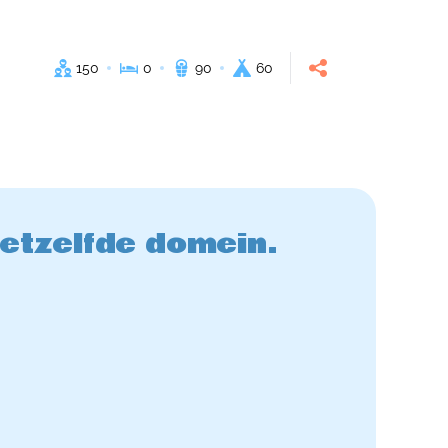
150
0
90
60
hetzelfde domein.