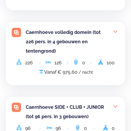
Caernhoeve volledig domein (tot
226 pers. in 4 gebouwen en
tentengrond)
226
126
0
100
Vanaf € 975,60
/ nacht
Caernhoeve SIDE + CLUB + JUNIOR
(tot 96 pers. in 3 gebouwen)
96
96
0
0