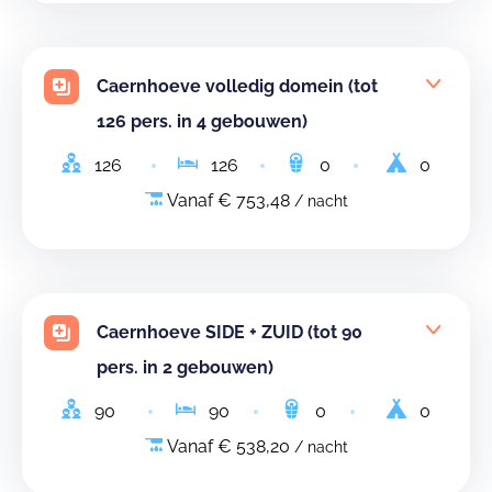
Caernhoeve volledig domein (tot
126 pers. in 4 gebouwen)
126
126
0
0
Vanaf € 753,48
/ nacht
Caernhoeve SIDE + ZUID (tot 90
pers. in 2 gebouwen)
90
90
0
0
Vanaf € 538,20
/ nacht