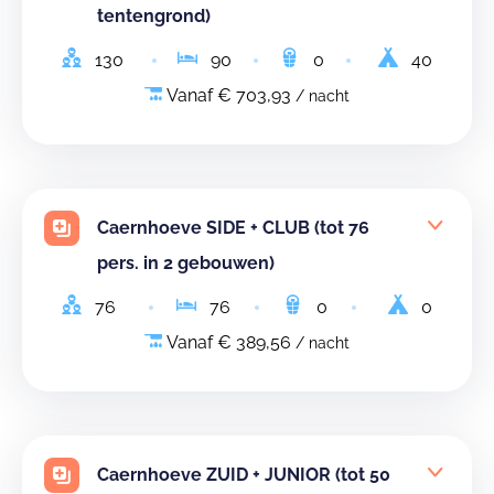
tentengrond)
130
90
0
40
Vanaf € 703,93
/ nacht
Caernhoeve SIDE + CLUB (tot 76
pers. in 2 gebouwen)
76
76
0
0
Vanaf € 389,56
/ nacht
Caernhoeve ZUID + JUNIOR (tot 50