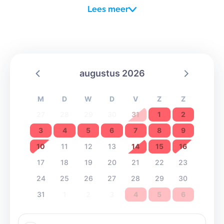
Lees meer
aanrader voor de wat grotere groepen. Caernhoeve
Junior is dan weer een leuke toevoeging met een
speelse
toets die fantasie van je groep zeker kan
prikkelen. Hier krijg je een extra overdekt terras en een
augustus 2026
authentieke pipowagen als slaapplaats.
Bekijk goed het 3D-plan (
open pdf plattegronden
) zodat
M
D
W
D
V
Z
Z
je een juist beeld krijgt van de indeling. Dit kan helpen
27
28
29
30
31
1
2
om een goed beeld te krijgen van de indeling van de
3
4
5
6
7
8
9
verblijven.
10
11
12
13
14
15
16
Team Caernhoeve dankt je voor de juiste keuze en
17
18
19
20
21
22
23
wenst je een aangenaam verblijf !
24
25
26
27
28
29
30
31
1
2
3
4
5
6