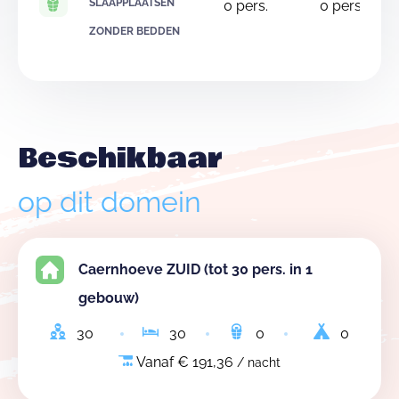
SLAAPPLAATSEN
0
pers.
0
pers.
ZONDER BEDDEN
Beschikbaar
op dit domein
Caernhoeve ZUID (tot 30 pers. in 1
gebouw)
30
30
0
0
Vanaf € 191,36
/ nacht