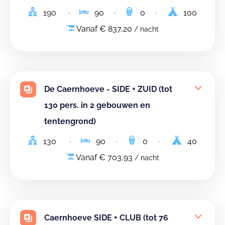
190
90
0
100
Vanaf € 837,20
/ nacht
De Caernhoeve - SIDE + ZUID (tot
130 pers. in 2 gebouwen en
tentengrond)
130
90
0
40
Vanaf € 703,93
/ nacht
Caernhoeve SIDE + CLUB (tot 76