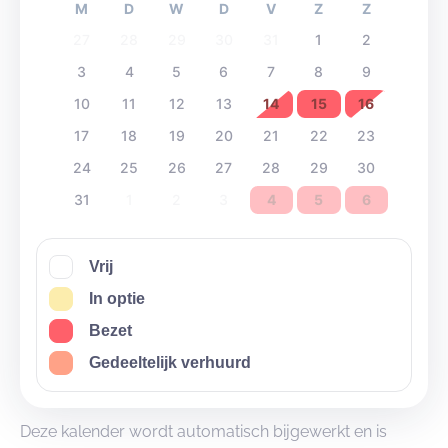
M
D
W
D
V
Z
Z
27
28
29
30
31
1
2
3
4
5
6
7
8
9
10
11
12
13
14
15
16
17
18
19
20
21
22
23
24
25
26
27
28
29
30
31
1
2
3
4
5
6
Vrij
In optie
Bezet
Gedeeltelijk verhuurd
Deze kalender wordt automatisch bijgewerkt en is