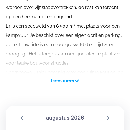
worden over vijf slaapvertrekken, de rest kan terecht
op een heel ruime tentengrond.
Er is een speelveld van 6.500 m² met plaats voor een
kampvuur. Je beschikt over een eigen oprit en parking,
de tentenweide is een mooi grasveld die altijd zeer
droog ligt. Het is toegestaan om sjorpalen te plaatsen
voor leuke bouwconstructies.
Caernhoeve Junior beschikt over een ruime keuken, de
Lees meer
keukeninventaris kan je hier op de site downloaden in
PFD. Altijd gemakkelijk voor de kookploeg ...
Team Caernhoeve dankt je voor de juiste keuze en
wenst je een aangenaam verblijf!
augustus 2026