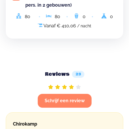
pers. in 2 gebouwen)
80
80
0
0
Vanaf € 410,06
/ nacht
Reviews
23
Schrijf een review
Chirokamp