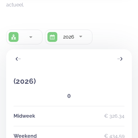
actueel.
2026
(2026)
()
Midweek
€ 326,34
Weekend
€ 434,59