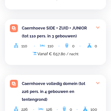
Caernhoeve SIDE + ZUID + JUNIOR
(tot 110 pers. in 3 gebouwen)
110
110
0
0
Vanaf € 657,80
/ nacht
Caernhoeve volledig domein (tot
226 pers. in 4 gebouwen en
tentengrond)
226
126
0
100