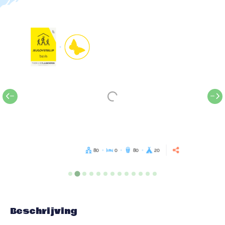
80
0
80
20
Beschrijving