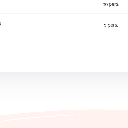
99
pers.
N
0
pers.