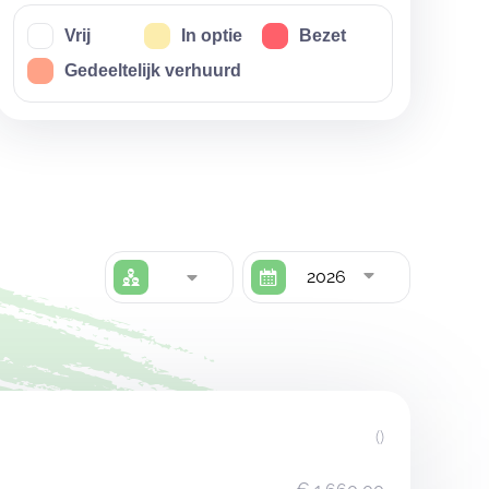
Vrij
In optie
Bezet
Gedeeltelijk verhuurd
2026
()