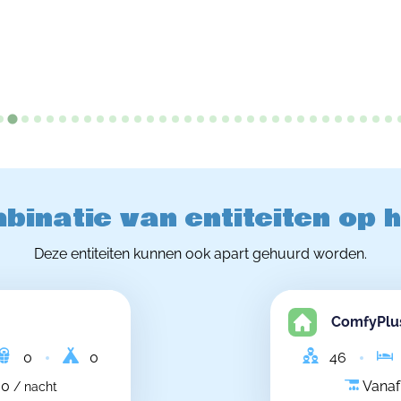
binatie van entiteiten op 
Deze entiteiten kunnen ook apart gehuurd worden.
ComfyPlus
0
0
46
00
Vanaf
/ nacht