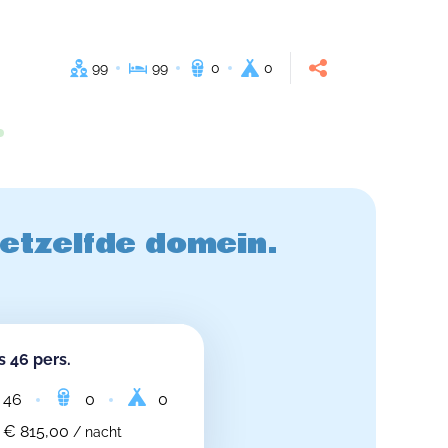
99
99
0
0
hetzelfde domein.
 46 pers.
46
0
0
 € 815,00
/ nacht