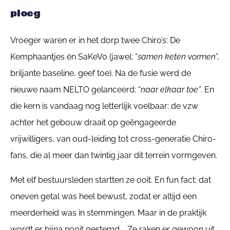
ploeg
Vroeger waren er in het dorp twee Chiro’s: De
Kemphaantjes én SaKeVo (jawel: “
samen keten vormen
”,
briljante baseline, geef toe). Na de fusie werd de
nieuwe naam NELTO gelanceerd: “
naar elkaar toe”
. En
die kern is vandaag nog letterlijk voelbaar: de vzw
achter het gebouw draait op geëngageerde
vrijwilligers, van oud-leiding tot cross-generatie Chiro-
fans, die al meer dan twintig jaar dit terrein vormgeven.
Met elf bestuursleden startten ze ooit. En fun fact: dat
oneven getal was heel bewust, zodat er altijd een
meerderheid was in stemmingen. Maar in de praktijk
wordt er bijna nooit gestemd … Ze raken er gewoon uit.