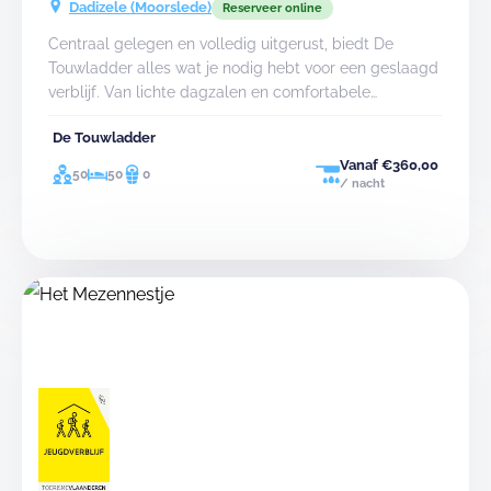
Dadizele (Moorslede)
je PlopsaAqua Landen/Hannuit. Welkom.
Reserveer online
Centraal gelegen en volledig uitgerust, biedt De
Touwladder alles wat je nodig hebt voor een geslaagd
verblijf. Van lichte dagzalen en comfortabele
slaapzalen tot een priv&eacute;-speelterrein met bos,
De Touwladder
hier vind je ruimte voor activiteiten, ontspanning en
samenzijn. Of je nu een avontuurlijke dag buiten plant,
Vanaf €360,00
50
50
0
/ nacht
creatieve workshops organiseert of gewoon wil
genieten van de rust en comfort van het centrum, De
Touwladder biedt de perfecte omgeving voor elke
groep.