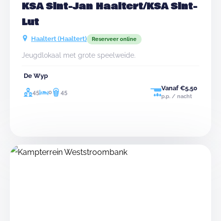
KSA Sint-Jan Haaltert/KSA Sint-
Lut
Haaltert (Haaltert)
Reserveer online
Jeugdlokaal met grote speelweide.
De Wyp
Vanaf €5,50
45
0
45
p.p. / nacht