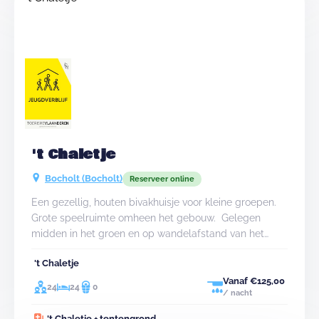
aangenaam verblijf kunnen garanderen.&nbsp;
't Chaletje
Bocholt (Bocholt)
Reserveer online
Een gezellig, houten bivakhuisje voor kleine groepen.
Grote speelruimte omheen het gebouw. Gelegen
midden in het groen en op wandelafstand van het
centrum van Bocholt. We hebben wat negatieve
't Chaletje
reviews ontvangen, daarom willen we laten weten dat
&#39;t Chaletje sinds eind december een nieuwe
Vanaf €125,00
24
24
0
/ nacht
uitbater heeft. We heten u van harte welkom en hopen
dat u een heerlijke tijd bij ons kan doorbrengen.
't Chaletje + tentengrond