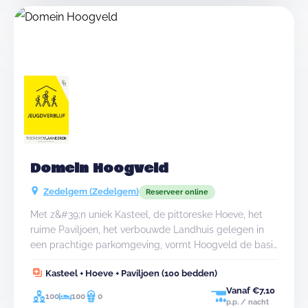
Domein Hoogveld
Zedelgem (Zedelgem)
Reserveer online
Met z&#39;n uniek Kasteel, de pittoreske Hoeve, het
ruime Paviljoen, het verbouwde Landhuis gelegen in
een prachtige parkomgeving, vormt Hoogveld de basis
voor een geslaagd groepsverblijf nabij Brugge en de
Kasteel + Hoeve + Paviljoen (100 bedden)
kust in West-Vlaanderen! Het eigen domein van
Hoogveld is meer dan 4 hectare groot met eigen bos
Vanaf €7,10
100
100
0
p.p. / nacht
en grasvelden en sluit aan op het publiek toegankelijk