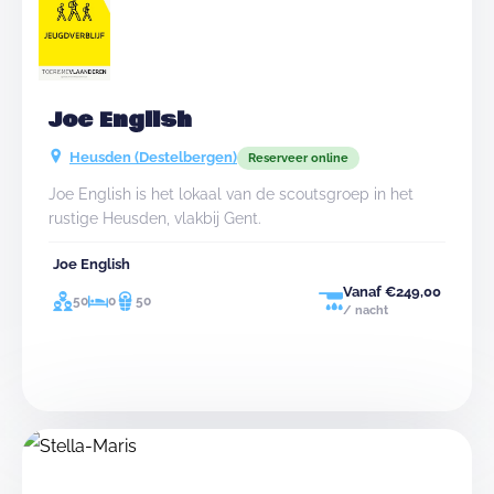
Joe English
Heusden (Destelbergen)
Reserveer online
Joe English is het lokaal van de scoutsgroep in het
rustige Heusden, vlakbij Gent.
Joe English
Vanaf €249,00
50
0
50
/ nacht