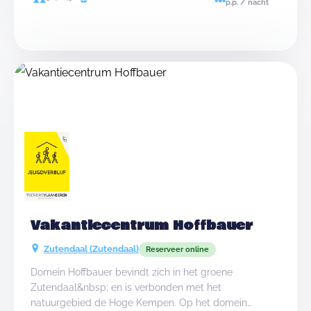
p.p. / nacht
zelfkook. Het jeugdverblijf heeft diverse troeven,
waarvan de omgeving &eacute;&eacute;n is. Daarom
mag in het programma van elke verblijvende groep
een staptocht niet ontbreken. Hop met die beentjes!
We bieden zelf een aantal activiteiten aan (bv mee de
diertjes verzorgen en pizza bakken).&nbsp; Bekijk zeker
onze website voor meer details.
Vakantiecentrum Hoffbauer
Zutendaal (Zutendaal)
Reserveer online
Domein Hoffbauer bevindt zich in het groene
Zutendaal&nbsp; en is verbonden met het
natuurgebied de Hoge Kempen. Op het domein