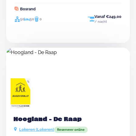
bevinden zich 2 kampplaatsen, nl. De Bosrand voor
Bosrand
max 52 personen en Het Poortgebouw voor max 72
personen.&nbsp;
Vanaf €249,00
50
50
0
/ nacht
Hoogland - De Raap
Lokeren (Lokeren)
Reserveer online