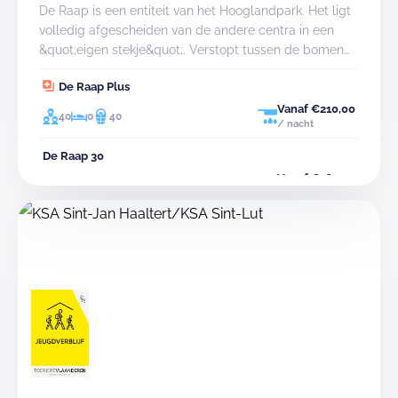
De Raap is een entiteit van het Hooglandpark. Het ligt
volledig afgescheiden van de andere centra in een
&quot;eigen stekje&quot;. Verstopt tussen de bomen
en de spoorweg werd deze oude school omgevormd
De Raap Plus
tot een eenvoudig maar comfortabel
jeugdverblijf.&nbsp;
Vanaf €210,00
40
0
40
/ nacht
De Raap 30
Vanaf €165,00
30
0
30
/ nacht