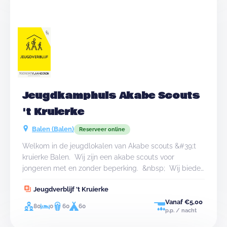
Jeugdkamphuis Akabe Scouts
't Kruierke
Balen (Balen)
Reserveer online
Welkom in de jeugdlokalen van Akabe scouts &#39;t
kruierke Balen. Wij zijn een akabe scouts voor
jongeren met en zonder beperking. &nbsp; Wij bieden
een recent gerenoveerd jeugdverblijf aan voor
Jeugdverblijf 't Kruierke
groepen tot 60 personen. verder kan je ons lokaal ook
huren voor vergaderingen met overnachting of feestjes
Vanaf €5,00
80
0
60
60
p.p. / nacht
tot 170p zittend.