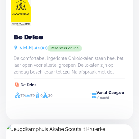
De Dries
Niel-bij-As (As)
Reserveer online
De comfortabel ingerichte Chirolokalen staan heel het
jaar open voor allerlei groepen. De lokalen zijn op
zondag beschikbaar tot 12u. Na afspraak met de
verantwoordelijke ter plaatse, kan je eventueel later op
De Dries
de dag vertrekken.
Vanaf €205,00
70
70
0
30
/ nacht