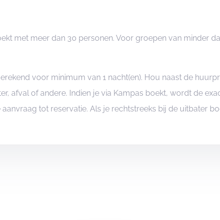
 Blankenberge, België
enberge, België
u boekt met meer dan 30 personen. Voor groepen van minder d
e-mail naar
ngerekend voor minimum van 1 nacht(en). Hou naast de huurp
er, afval of andere. Indien je via Kampas boekt, wordt de e
je aanvraag tot reservatie. Als je rechtstreeks bij de uitbater 