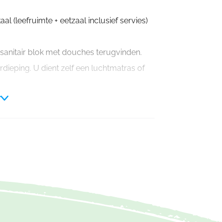
al (leefruimte + eetzaal inclusief servies)
 sanitair blok met douches terugvinden.
dieping. U dient zelf een luchtmatras of
r
 boekt met meer dan 30 personen.
forfaitaire prijs van 210€ per nacht.
het boeken van uw verblijf.