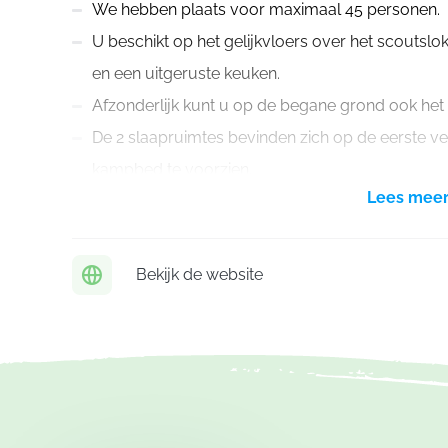
We hebben plaats voor maximaal 45 personen.
U beschikt op het gelijkvloers over het scoutsloka
en een uitgeruste keuken.
Afzonderlijk kunt u op de begane grond ook het
De 2 slaapruimtes bevinden zich op de eerste ver
kampbed te voorzien.
Lees mee
Hoe kunt u huren?
We verhuren onze lokalen enkel in juli en augustus.
Bekijk de website
Prijs per persoon per nacht is 7 euro, indien u
Groepen met minder dan 30 personen betalen een 
We vragen u om een voorschot van 500 euro bij 