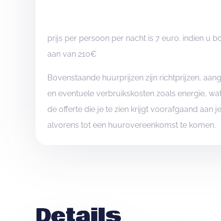
Maatschappelijke zetel: Scarphoutdreef 10/1, 8370
Lokaal gelegen te: Bevrijdingsplein 23, 8370 Blank
prijs per persoon per nacht is 7 euro. indien 
Rekeningnummer: BE28 0016 7187 4620
aan van 210€
U kunt ons voor verdere vragen altijd bereiken via 
Bovenstaande huurprijzen zijn richtprijzen, aa
verhuur.wandelaar@gmail.com.
en eventuele verbruikskosten zoals energie, wat
de offerte die je te zien krijgt voorafgaand aan 
alvorens tot een huurovereenkomst te komen.
Details