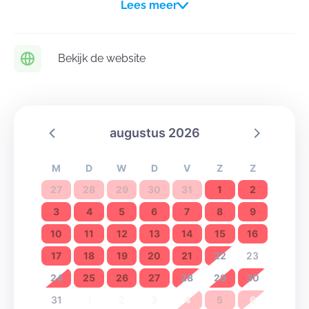
Lees meer
groepen om buiten geen muziekinstallaties te plaatsen
en om de avond- en nachtrust te respecteren.
Bekijk de website
augustus 2026
M
D
W
D
V
Z
Z
27
28
29
30
31
1
2
3
4
5
6
7
8
9
10
11
12
13
14
15
16
17
18
19
20
21
22
23
24
25
26
27
28
29
30
31
1
2
3
4
5
6