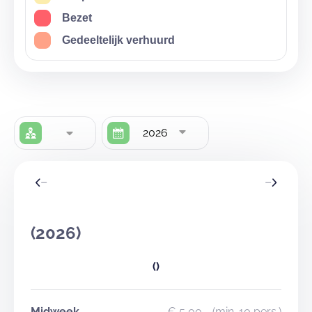
Bezet
Gedeeltelijk verhuurd
2026
(2026)
()
Midweek
€ 5,00
- (min. 10 pers.)