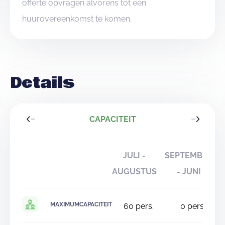
offerte opvragen alvorens tot een
huurovereenkomst te komen.
Details
CAPACITEIT
JULI -
SEPTEMBER
AUGUSTUS
- JUNI
MAXIMUMCAPACITEIT
60
pers.
0
pers.