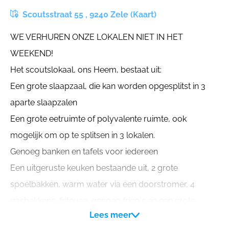
Scoutsstraat 55 , 9240 Zele (Kaart)
WE VERHUREN ONZE LOKALEN NIET IN HET
WEEKEND!
Het scoutslokaal, ons Heem, bestaat uit:
Een grote slaapzaal, die kan worden opgesplitst in 3
aparte slaapzalen
Een grote eetruimte of polyvalente ruimte, ook
mogelijk om op te splitsen in 3 lokalen.
Genoeg banken en tafels voor iedereen
Een uitgeruste keuken bestaande uit, 2 grote
spoelbakken, warm water via een doorstromer, 4
gasbekkens, friteuse, genoeg frigo's en een grote
Lees meer
bakdiepvries. Borden en bestek zijn ook aanwezig