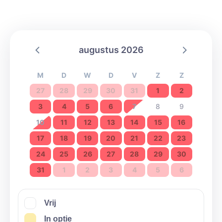
samen met kookgerief.
Je hebt ook een apart lokaal voor leiding/fouriers
Gescheiden toiletten & een mindervaliden
augustus 2026
toilet/douche
Gescheiden douche ruimte en wasbekkens
M
D
W
D
V
Z
Z
Buiten hebben we, een verharde grote binnenkoer, zeer
27
28
29
30
31
1
2
groot speelterrein met kampvuurkring en speelbos(je).
3
4
5
6
7
8
9
Het hele terrein is omheind en wordt afgesloten met
10
11
12
13
14
15
16
een schuifpoort.
17
18
19
20
21
22
23
In de omgeving hebben we genoeg bakkers/winkels
24
25
26
27
28
29
30
ter beschikking!!
31
1
2
3
4
5
6
Vrij
In optie