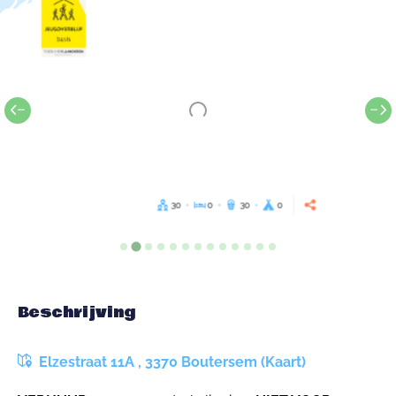
30
0
30
0
Beschrijving
Elzestraat 11A , 3370 Boutersem (Kaart)