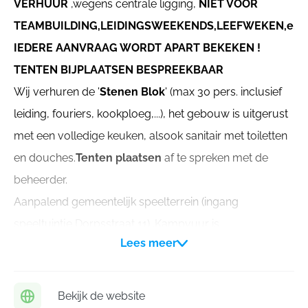
VERHUUR
,wegens centrale ligging,
NIET VOOR
TEAMBUILDING,LEIDINGSWEEKENDS,LEEFWEKEN,e.d.
IEDERE AANVRAAG WORDT APART BEKEKEN !
TENTEN BIJPLAATSEN BESPREEKBAAR
Wij verhuren de '
Stenen Blok
' (max 30 pers. inclusief
leiding, fouriers, kookploeg,...), het gebouw is uitgerust
met een volledige keuken, alsook sanitair met toiletten
en douches.
Tenten plaatsen
af te spreken met de
beheerder.
Aanpalend gemeentelijk speelterrein (ingang
speeltuintje Dorpsstraat 11) .Kampvuur is
Lees meer
gunningsplichtig (zie website gemeente
Boutersem).Aanpalende weide Natuupunt kan onder
voorwaarde worden gespeeld.
Bekijk de website