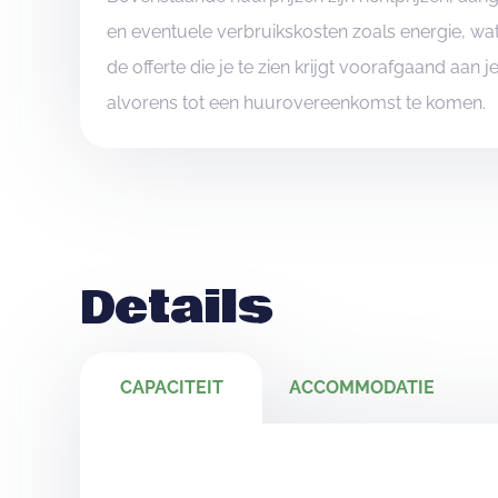
en eventuele verbruikskosten zoals energie, wat
de offerte die je te zien krijgt voorafgaand aan 
alvorens tot een huurovereenkomst te komen.
Details
CAPACITEIT
ACCOMMODATIE