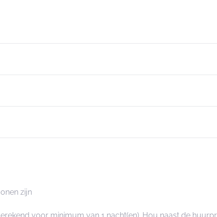
onen zijn
ngerekend voor minimum van 1 nacht(en). Hou naast de huurp