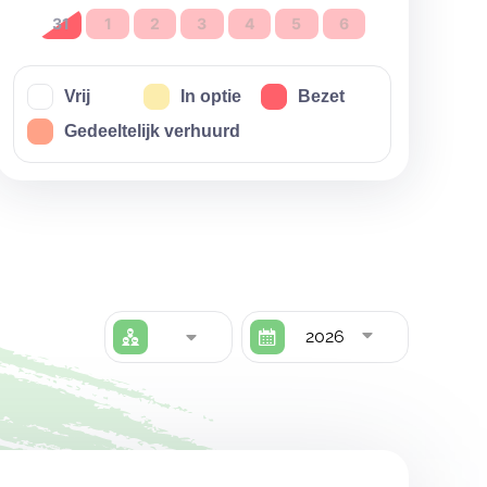
31
1
2
3
4
5
6
Vrij
In optie
Bezet
Gedeeltelijk verhuurd
2026