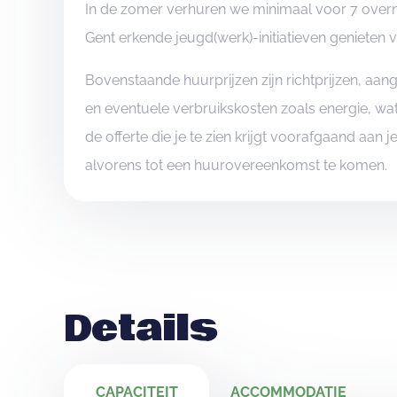
In de zomer verhuren we minimaal voor 7 overn
Gent erkende jeugd(werk)-initiatieven genieten 
Bovenstaande huurprijzen zijn richtprijzen, aa
en eventuele verbruikskosten zoals energie, wat
de offerte die je te zien krijgt voorafgaand aan 
alvorens tot een huurovereenkomst te komen.
Details
CAPACITEIT
ACCOMMODATIE