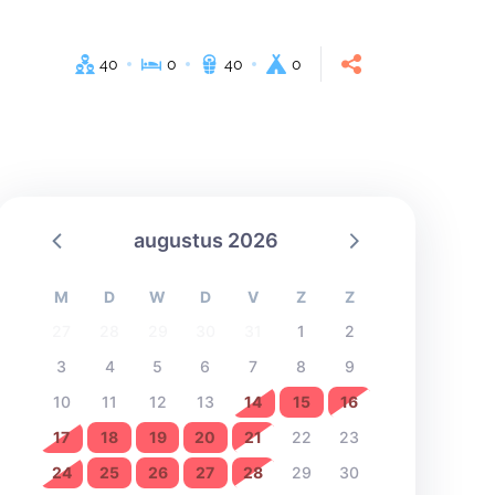
40
0
40
0
augustus 2026
M
D
W
D
V
Z
Z
27
28
29
30
31
1
2
3
4
5
6
7
8
9
10
11
12
13
14
15
16
17
18
19
20
21
22
23
24
25
26
27
28
29
30