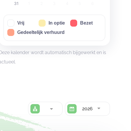
31
1
2
3
4
5
6
Vrij
In optie
Bezet
Gedeeltelijk verhuurd
Deze kalender wordt automatisch bijgewerkt en is
actueel.
2026