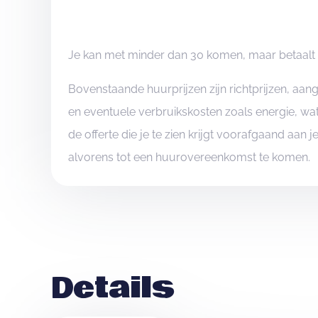
Je kan met minder dan 30 komen, maar betaalt d
Bovenstaande huurprijzen zijn richtprijzen, aa
en eventuele verbruikskosten zoals energie, wat
de offerte die je te zien krijgt voorafgaand aan 
alvorens tot een huurovereenkomst te komen.
Details