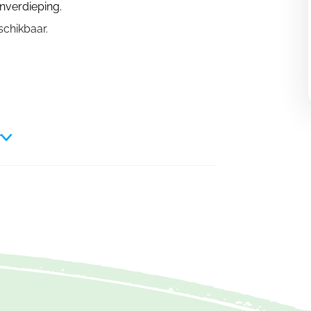
nverdieping.
chikbaar.
r
toelen en tafels.
 en een oven