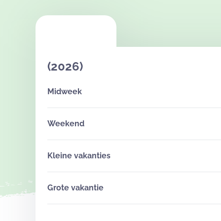
Voldoende grote kookpotten, pannen en kookma
(2026)
Midweek
Weekend
Kleine vakanties
Grote vakantie