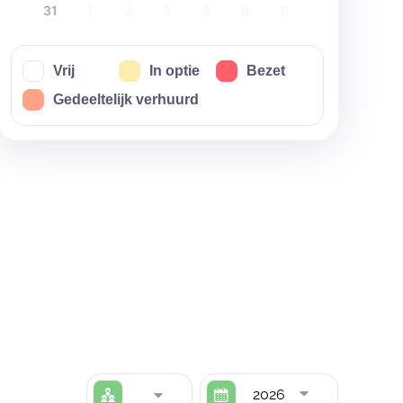
31
1
2
3
4
5
6
Vrij
In optie
Bezet
Gedeeltelijk verhuurd
2026