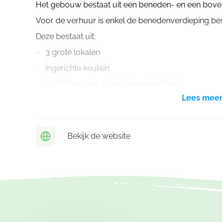
Het gebouw bestaat uit een beneden- en een bove
Voor de verhuur is enkel de benedenverdieping bes
Deze bestaat uit:
3 grote lokalen
ingerichte keuken
4 toiletten (incl. 1 voor mindervaliden)
Lees mee
2 x 2 douches (gemeenschappelijk)
De 3 lokalen zijn allemaal voorzien van voldoende s
Bekijk de website
Ook de keuken is gebruiksklaar.
Je vindt er:
Fornuis met 4 grote gasbekkens, een hete plaat
Grote koelkast
Grote diepvriezer