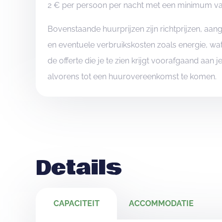
2 € per persoon per nacht met een minimum van
Bovenstaande huurprijzen zijn richtprijzen, aa
en eventuele verbruikskosten zoals energie, wat
de offerte die je te zien krijgt voorafgaand aan 
alvorens tot een huurovereenkomst te komen.
Details
CAPACITEIT
ACCOMMODATIE