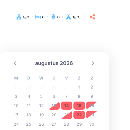
150
0
0
150
augustus 2026
M
D
W
D
V
Z
Z
27
28
29
30
31
1
2
3
4
5
6
7
8
9
10
11
12
13
14
15
16
17
18
19
20
21
22
23
24
25
26
27
28
29
30