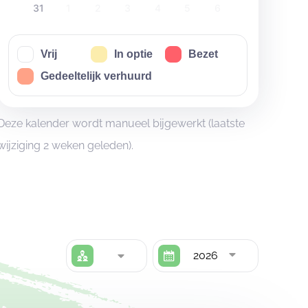
31
1
2
3
4
5
6
Vrij
In optie
Bezet
Gedeeltelijk verhuurd
Deze kalender wordt manueel bijgewerkt (laatste
wijziging 2 weken geleden).
2026