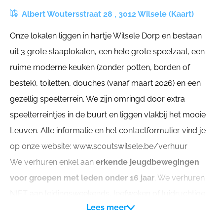
Albert Woutersstraat 28 , 3012 Wilsele (Kaart)
Onze lokalen liggen in hartje Wilsele Dorp en bestaan
uit 3 grote slaaplokalen, een hele grote speelzaal, een
ruime moderne keuken (zonder potten, borden of
bestek), toiletten, douches (vanaf maart 2026) en een
gezellig speelterrein. We zijn omringd door extra
speelterreintjes in de buurt en liggen vlakbij het mooie
Leuven. Alle informatie en het contactformulier vind je
op onze website: www.scoutswilsele.be/verhuur
We verhuren enkel aan
erkende jeugdbewegingen
voor groepen met leden onder 16 jaar
. We verhuren
NIET aan leidingsweekends, leefweken of luidruchtige
Lees meer
groepen. Aanvragen die niet binnen dit kader vallen,