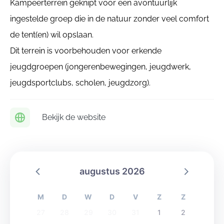
Kampeerterrein geknipt voor een avontuurlijk
ingestelde groep die in de natuur zonder veel comfort
de tent(en) wil opslaan.
Dit terrein is voorbehouden voor erkende
jeugdgroepen (jongerenbewegingen, jeugdwerk,
jeugdsportclubs, scholen, jeugdzorg).
Bekijk de website
augustus 2026
M
D
W
D
V
Z
Z
27
28
29
30
31
1
2