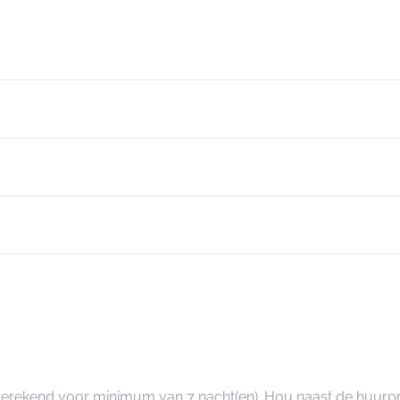
angerekend voor minimum van 7 nacht(en). Hou naast de huurp