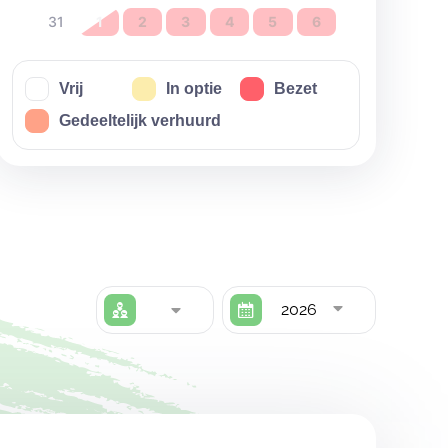
31
1
2
3
4
5
6
Vrij
In optie
Bezet
Gedeeltelijk verhuurd
2026