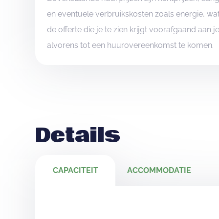
en eventuele verbruikskosten zoals energie, wat
de offerte die je te zien krijgt voorafgaand aan 
alvorens tot een huurovereenkomst te komen.
Details
CAPACITEIT
ACCOMMODATIE