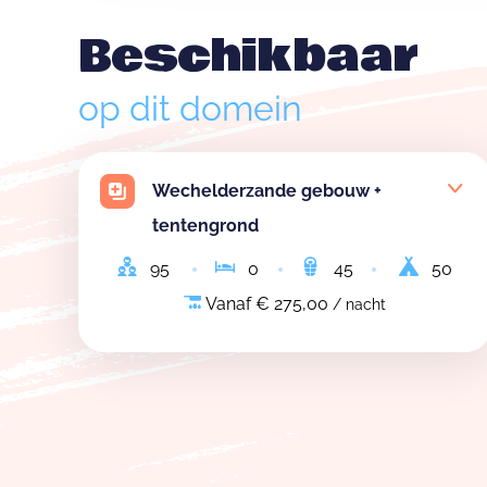
Beschikbaar
op dit domein
Wechelderzande gebouw +
tentengrond
95
0
45
50
Vanaf € 275,00
/ nacht