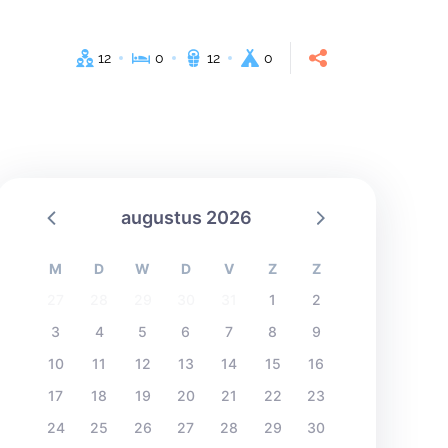
12
0
12
0
augustus 2026
M
D
W
D
V
Z
Z
27
28
29
30
31
1
2
3
4
5
6
7
8
9
10
11
12
13
14
15
16
17
18
19
20
21
22
23
24
25
26
27
28
29
30