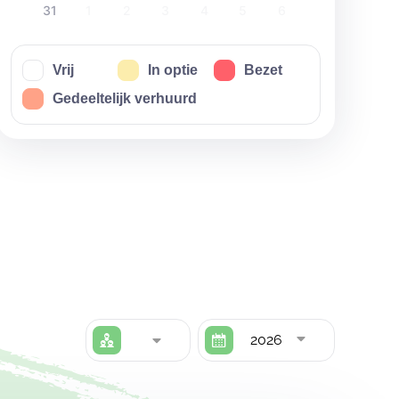
31
1
2
3
4
5
6
Vrij
In optie
Bezet
Gedeeltelijk verhuurd
2026