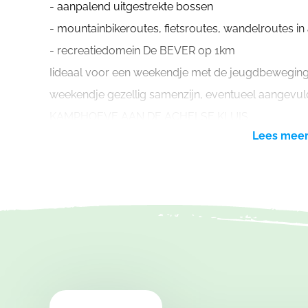
- aanpalend uitgestrekte bossen
- mountainbikeroutes, fietsroutes, wandelroutes i
- recreatiedomein De BEVER op 1km
Iideaal voor een weekendje met de jeugdbeweging,
weekendje gezellig samenzijn, eventueel aangevul
KAMPHOEVE AAN DE ACHELSE KLUIS
Lees mee
Het huis betreft een voormalige boerderij van begin 
voor een weekendje met de jeugdbeweging of een k
breng je zelf alle voorzieningen mee. Elektriciteit, 
uiteraard binnen beschikbaar evenals een toilet, e
breng je best alles zelf mee.