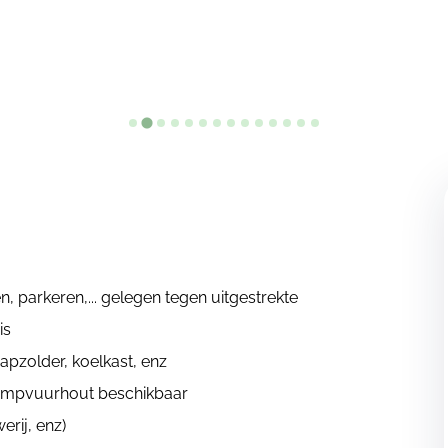
n, parkeren,... gelegen tegen uitgestrekte
is
aapzolder, koelkast, enz
ampvuurhout beschikbaar
erij, enz)