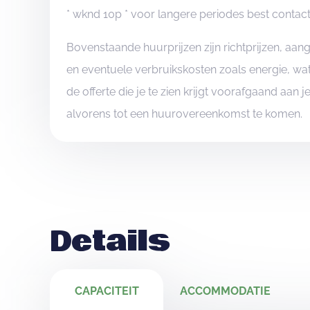
* wknd 10p * voor langere periodes best conta
Bovenstaande huurprijzen zijn richtprijzen, aa
en eventuele verbruikskosten zoals energie, wat
de offerte die je te zien krijgt voorafgaand aan 
alvorens tot een huurovereenkomst te komen.
Details
CAPACITEIT
ACCOMMODATIE