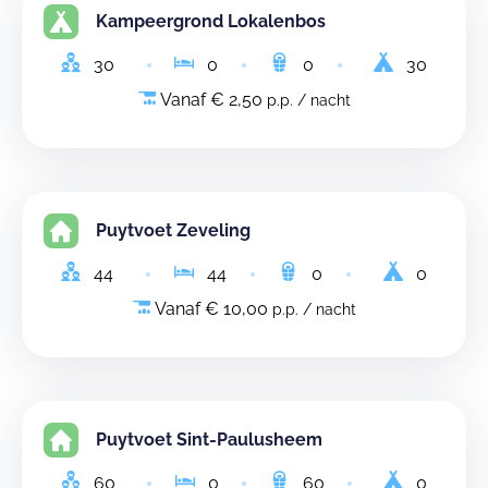
Kampeergrond Lokalenbos
30
0
0
30
Vanaf € 2,50
p.p. / nacht
Puytvoet Zeveling
44
44
0
0
Vanaf € 10,00
p.p. / nacht
Puytvoet Sint-Paulusheem
60
0
60
0