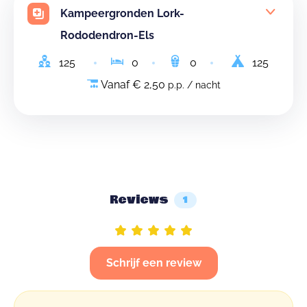
Kampeergronden Lork-
Rododendron-Els
125
0
0
125
Vanaf € 2,50
p.p. / nacht
Reviews
1
Schrijf een review