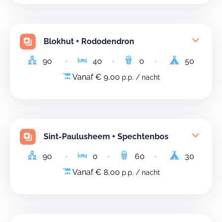
Blokhut + Rododendron
90
40
0
50
Vanaf € 9,00
p.p. / nacht
Sint-Paulusheem + Spechtenbos
90
0
60
30
Vanaf € 8,00
p.p. / nacht