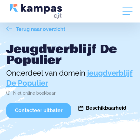
Terug naar overzicht
Jeugdverblijf De
Populier
Onderdeel van domein
jeugdverblijf
De Populier
Niet online boekbaar
Beschikbaarheid
Contacteer uitbater