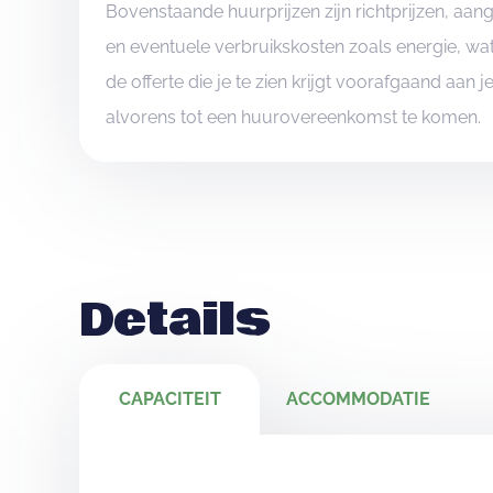
Bovenstaande huurprijzen zijn richtprijzen, a
en eventuele verbruikskosten zoals energie, wat
de offerte die je te zien krijgt voorafgaand aan 
alvorens tot een huurovereenkomst te komen.
Details
CAPACITEIT
ACCOMMODATIE