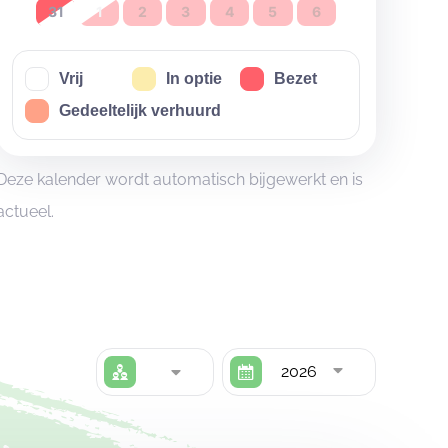
31
1
2
3
4
5
6
Vrij
In optie
Bezet
Gedeeltelijk verhuurd
Deze kalender wordt automatisch bijgewerkt en is
actueel.
2026