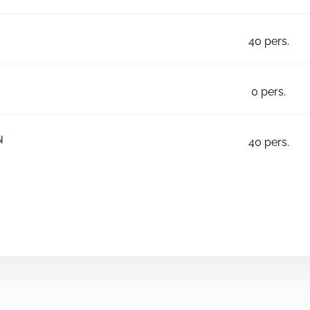
40
pers.
0
pers.
N
40
pers.