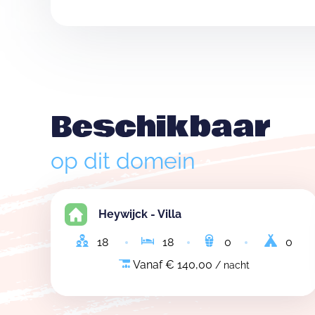
Beschikbaar
op dit domein
Heywijck - Villa
18
18
0
0
Vanaf € 140,00
/ nacht