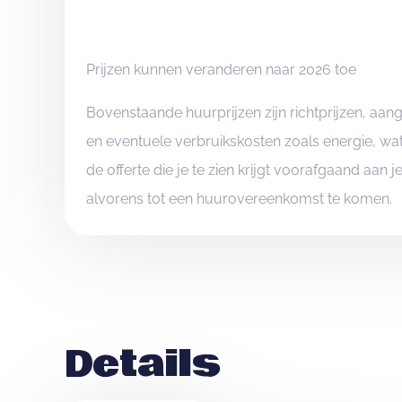
Prijzen kunnen veranderen naar 2026 toe
Bovenstaande huurprijzen zijn richtprijzen, aa
en eventuele verbruikskosten zoals energie, wat
de offerte die je te zien krijgt voorafgaand aan 
alvorens tot een huurovereenkomst te komen.
Details