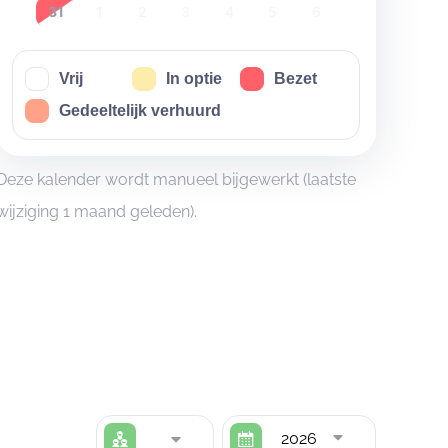
31
1
2
3
4
5
6
Vrij
In optie
Bezet
Gedeeltelijk verhuurd
Deze kalender wordt manueel bijgewerkt (laatste
wijziging 1 maand geleden).
2026