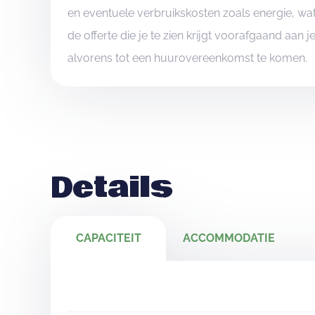
en eventuele verbruikskosten zoals energie, wat
de offerte die je te zien krijgt voorafgaand aan 
alvorens tot een huurovereenkomst te komen.
Details
CAPACITEIT
ACCOMMODATIE