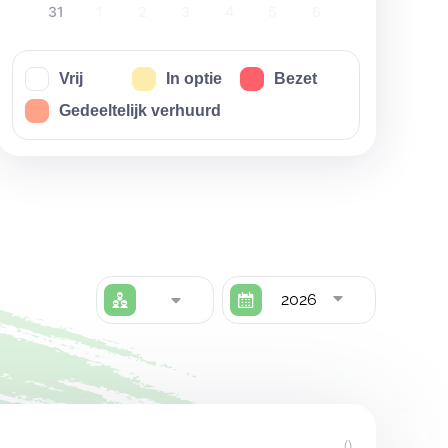
31
1
2
3
4
5
6
Vrij
In optie
Bezet
Gedeeltelijk verhuurd
2026
()