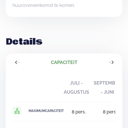
huurovereenkomst te komen.
Details
CAPACITEIT
JULI -
SEPTEMBER
AUGUSTUS
- JUNI
MAXIMUMCAPACITEIT
8
pers.
8
pers.