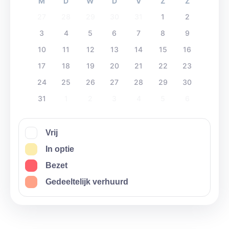
M
D
W
D
V
Z
Z
27
28
29
30
31
1
2
3
4
5
6
7
8
9
10
11
12
13
14
15
16
17
18
19
20
21
22
23
24
25
26
27
28
29
30
31
1
2
3
4
5
6
Vrij
In optie
Bezet
Gedeeltelijk verhuurd