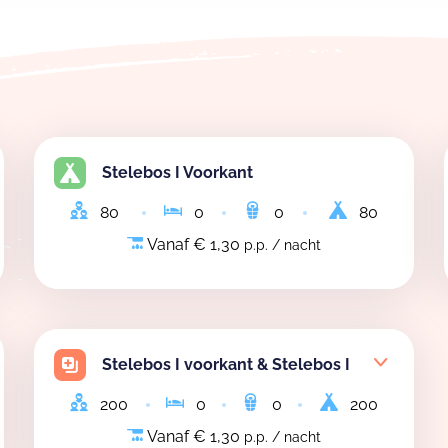
Stelebos I Voorkant
80
0
0
80
Vanaf € 1,30
p.p. / nacht
Stelebos I voorkant & Stelebos I
200
0
0
200
Vanaf € 1,30
p.p. / nacht