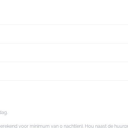
dag.
angerekend voor minimum van 0 nacht(en). Hou naast de huurp