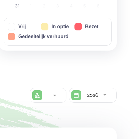
31
1
2
3
4
5
6
Vrij
In optie
Bezet
Gedeeltelijk verhuurd
2026