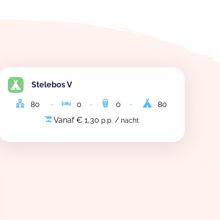
Stelebos V
80
0
0
80
Vanaf € 1,30
p.p. / nacht