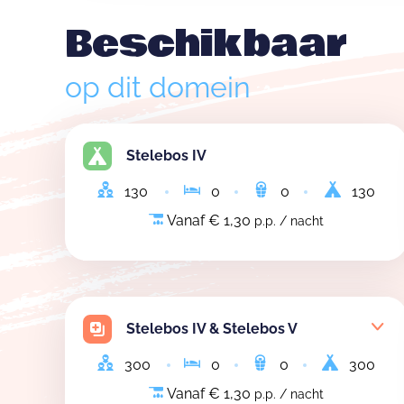
Beschikbaar
op dit domein
Stelebos IV
130
0
0
130
Vanaf € 1,30
p.p. / nacht
Stelebos IV & Stelebos V
300
0
0
300
Vanaf € 1,30
p.p. / nacht