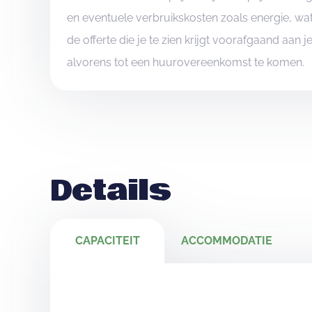
en eventuele verbruikskosten zoals energie, wat
de offerte die je te zien krijgt voorafgaand aan 
alvorens tot een huurovereenkomst te komen.
Details
CAPACITEIT
ACCOMMODATIE