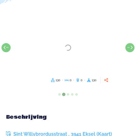
130
0
0
130
Beschrijving
Sint Willybrordusstraat , 3941 Eksel (Kaart)