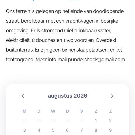
Ons terrein is gelegen op het einde van doodlopende
straat, bereikbaar met een vrachtwagen in bosrijke
omgeving. Er is stromend (niet drinkbaar) water,
elektriciteit, 8 douches en 1 wc voorzien. Overdekt
buitenterras. Er zijn geen binnenslaapplaatsen, enkel
tentengrond. Meer info mail pundershoek@gmail.com
augustus 2026
M
D
W
D
V
Z
Z
27
28
29
30
31
1
2
3
4
5
6
7
8
9