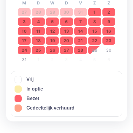
M
D
W
D
V
Z
Z
27
28
29
30
31
1
2
3
4
5
6
7
8
9
10
11
12
13
14
15
16
17
18
19
20
21
22
23
24
25
26
27
28
29
30
31
1
2
3
4
5
6
Vrij
In optie
Bezet
Gedeeltelijk verhuurd