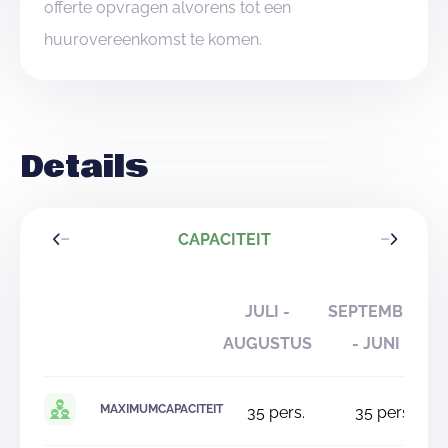
offerte opvragen alvorens tot een
huurovereenkomst te komen.
Details
CAPACITEIT
JULI -
SEPTEMBER
AUGUSTUS
- JUNI
MAXIMUMCAPACITEIT
35
pers.
35
pers.