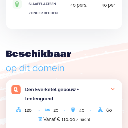
SLAAPPLAATSEN
40
pers.
40
pers.
ZONDER BEDDEN
Beschikbaar
op dit domein
Den Everketel gebouw +
tentengrond
120
20
40
60
Vanaf € 110,00
/ nacht