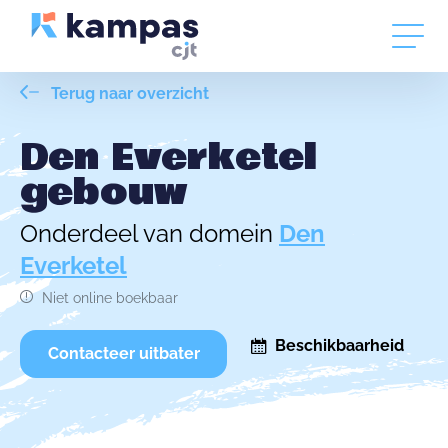
Terug naar overzicht
Den Everketel
gebouw
Onderdeel van domein
Den
Everketel
Niet online boekbaar
Beschikbaarheid
Contacteer uitbater