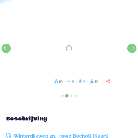
50
0
0
50
Beschrijving
Winterdijkweg zn. , 3950 Bocholt (Kaart)