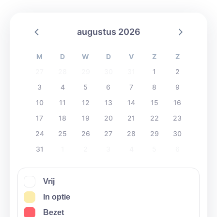
dokters/ ziekenhuizen/ winkels/ ......
Voor meer vragen, laat gerust iets weten via
augustus 2026
Whatsapp, mail of telefoon.
Er is altijd een korting voorzien voor grote groepen. Dit
M
D
W
D
V
Z
Z
bespreken we dan bij het terreinbezoek !!
27
28
29
30
31
1
2
Met vriendelijke groeten
3
4
5
6
7
8
9
Dries De Vlamynck
10
11
12
13
14
15
16
0472 373 144
17
18
19
20
21
22
23
24
25
26
27
28
29
30
31
1
2
3
4
5
6
Vrij
In optie
Bezet