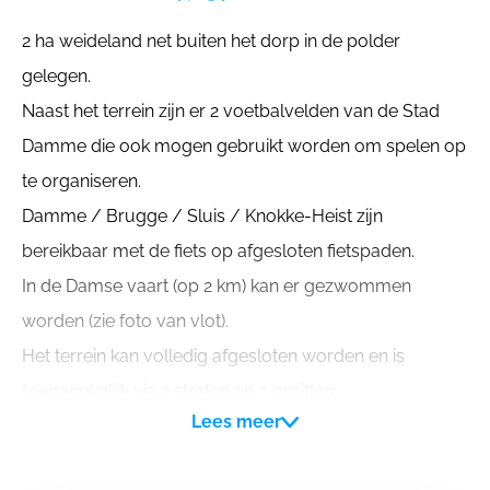
2 ha weideland net buiten het dorp in de polder
gelegen.
Naast het terrein zijn er 2 voetbalvelden van de Stad
Damme die ook mogen gebruikt worden om spelen op
te organiseren.
Damme / Brugge / Sluis / Knokke-Heist zijn
bereikbaar met de fiets op afgesloten fietspaden.
In de Damse vaart (op 2 km) kan er gezwommen
worden (zie foto van vlot).
Het terrein kan volledig afgesloten worden en is
toegangkelijk via 2 straten en 3 opritten.
Lees meer
Zie ook bijgevoegd pdf doc met alle info over de buurt,