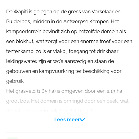
De Wapiti is gelegen op de grens van Vorselaar en
Pulderbos, midden in de Antwerpse Kempen. Het
kampeerterrein bevindt zich op hetzelfde domein als
een blokhut, wat zorgt voor een enorme troef voor een
tentenkamp: zo is er vlakbij toegang tot drinkbaar
leidingswater, zijn er wc's aanwezig en staan de
gebouwen en kampvuurkring ter beschikking voor
gebruik.
Het grasveld (1,65 ha) is omgeven door een 2,13 ha
groot bos. Het domein is omringd door een beek, wat
de natuurbeleving enkel groter maakt.
Lees meer
Er is momenteel géén elektricitieit aanwezig op dit
domein. Wel is er de mogelijkheid om een generator te